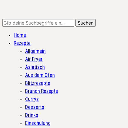
Comfort Food, neue Klassiker und schnelle Alltagsküche
Home
Rezepte
Allgemein
Air Fryer
Asiatisch
Aus dem Ofen
Blitzrezepte
Brunch Rezepte
Currys
Desserts
Drinks
Einschulung